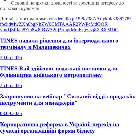
Основні напрямки діяльності та зростання інтересу до
польської культури.
Деталі за посиланням:
polskieradio.pl/398/7987/
Artykul/3388278?
fbclid=
IwZXh0bgNhZW0CMTAAAR2PWPcMdOOR
voq1jZ0Jan8Zth8w8fBWA2oj3smprM
mKgw-sq8XRXM1iO
TINES надала рішення для інтермодального
терміналу в Малашевичах
29.05.2026
TINES Rail здійснює подальші поставки для
будівництва київського метрополітену
25.05.2026
Запрошуємо на вебінар "Сильний відділ продажів:
інструменти для менеджерів"
08.09.2025
Корпоративна реформа в Україні: перехід на
сучасні організаційні форми бізнесу