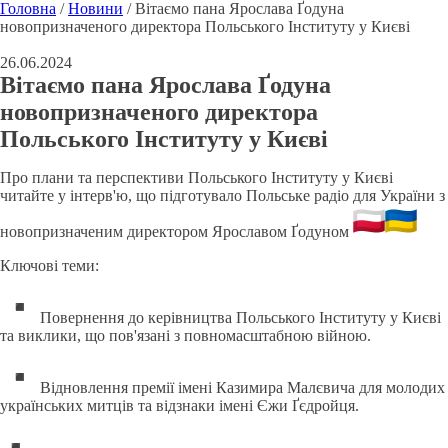
Головна
/
Новини
/
Вітаємо пана Ярослава Ґодуна
новопризначеного директора Польського Інституту у Києві
26.06.2024
Вітаємо пана Ярослава Ґодуна
новопризначеного директора
Польського Інституту у Києві
Про плани та перспективи Польського Інституту у Києві
читайте у інтерв'ю, що підготувало Польське радіо для України з
новопризначеним директором Ярославом Ґодуном
Ключові теми:
Повернення до керівництва Польського Інституту у Києві
та виклики, що пов'язані з повномасштабною війною.
Відновлення премії імені Казимира Малєвича для молодих
українських митців та відзнаки імені Єжи Ґєдройця.