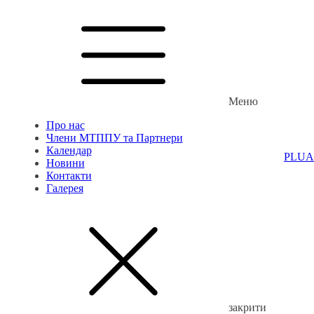
Меню
Про нас
Члени МТППУ та Партнери
Календар
PL
UA
Новини
Контакти
Галерея
закрити