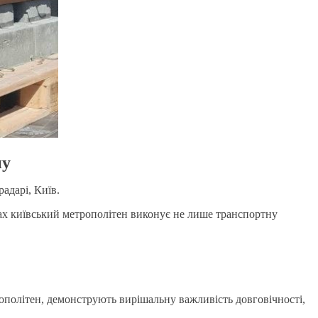
ну
адарі, Київ.
вах київський метрополітен виконує не лише транспортну
рополітен, демонструють вирішальну важливість довговічності,