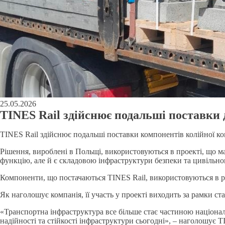
25.05.2026
TINES Rail здійснює подальші поставки 
TINES Rail здійснює подальші поставки компонентів колійної кон
Рішення, вироблені в Польщі, використовуються в проекті, що 
функцію, але й є складовою інфраструктури безпеки та цивільног
Компоненти, що постачаються TINES Rail, використовуються в рам
Як наголошує компанія, її участь у проекті виходить за рамки с
«Транспортна інфраструктура все більше стає частиною національ
надійності та стійкості інфраструктури сьогодні», – наголошує T