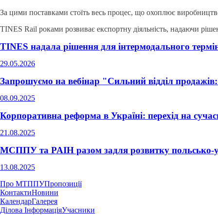
За цими поставками стоїть весь процес, що охоплює виробництво
TINES Rail роками розвиває експортну діяльність, надаючи ріше
TINES надала рішення для інтермодального терм
29.05.2026
Запрошуємо на вебінар "Сильний відділ продажів:
08.09.2025
Корпоративна реформа в Україні: перехід на сучасн
21.08.2025
МСППУ та PAIH разом задля розвитку польсько-у
13.08.2025
Про МТППУ
Пропозиції
Контакти
Новини
Календар
Галерея
Ділова Інформація
Учасники