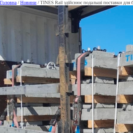
Головна
/
Новини
/
TINES Rail здійснює подальші поставки для 