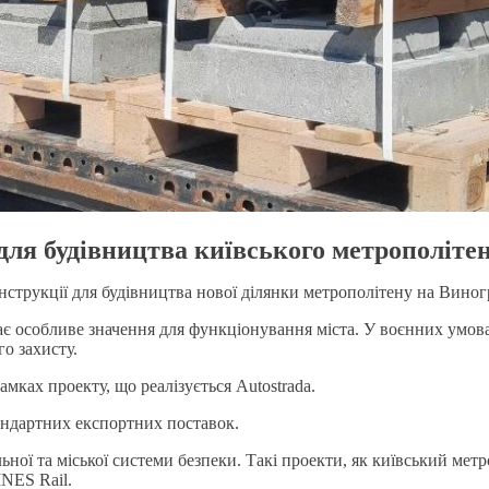
для будівництва київського метрополіте
струкції для будівництва нової ділянки метрополітену на Виногр
має особливе значення для функціонування міста. У воєнних умо
о захисту.
ках проекту, що реалізується Autostrada.
тандартних експортних поставок.
ної та міської системи безпеки. Такі проекти, як київський мет
INES Rail.