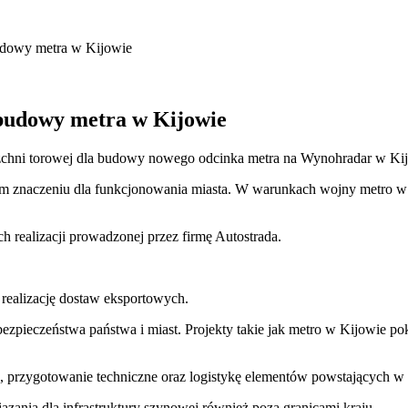
budowy metra w Kijowie
 budowy metra w Kijowie
rzchni torowej dla budowy nowego odcinka metra na Wynohradar w Ki
ym znaczeniu dla funkcjonowania miasta. W warunkach wojny metro w Ki
realizacji prowadzonej przez firmę Autostrada.
 realizację dostaw eksportowych.
u bezpieczeństwa państwa i miast. Projekty takie jak metro w Kijowie po
ję, przygotowanie techniczne oraz logistykę elementów powstających w 
ązania dla infrastruktury szynowej również poza granicami kraju.