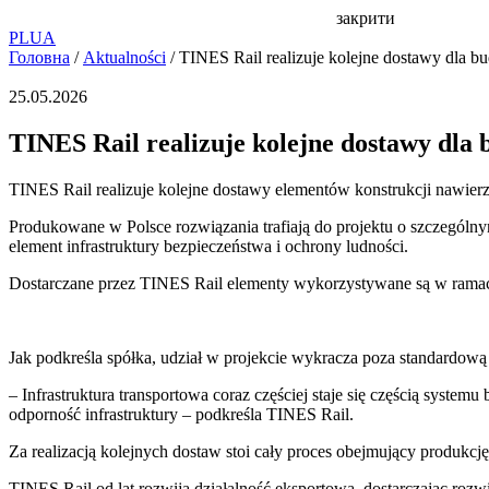
закрити
PL
UA
Головна
/
Aktualności
/
TINES Rail realizuje kolejne dostawy dla 
25.05.2026
TINES Rail realizuje kolejne dostawy dla
TINES Rail realizuje kolejne dostawy elementów konstrukcji nawie
Produkowane w Polsce rozwiązania trafiają do projektu o szczególn
element infrastruktury bezpieczeństwa i ochrony ludności.
Dostarczane przez TINES Rail elementy wykorzystywane są w ramach 
Jak podkreśla spółka, udział w projekcie wykracza poza standardową
– Infrastruktura transportowa coraz częściej staje się częścią system
odporność infrastruktury – podkreśla TINES Rail.
Za realizacją kolejnych dostaw stoi cały proces obejmujący produkc
TINES Rail od lat rozwija działalność eksportową, dostarczając rozwi