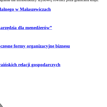
odalnego w Małaszewiczach
narzędzia dla menedżerów”
czesne formy organizacyjne biznesu
ińskich relacji gospodarczych