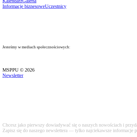
Kalendarz
Galeria
Informacje biznesowe
Uczestnicy
Jesteśmy w mediach społecznościowych:
MSPPU © 2026
Newsletter
Chcesz jako pierwszy dowiadywać się o naszych nowościach i przyd
Zapisz się do naszego newslettera — tylko najciekawsze informacje 