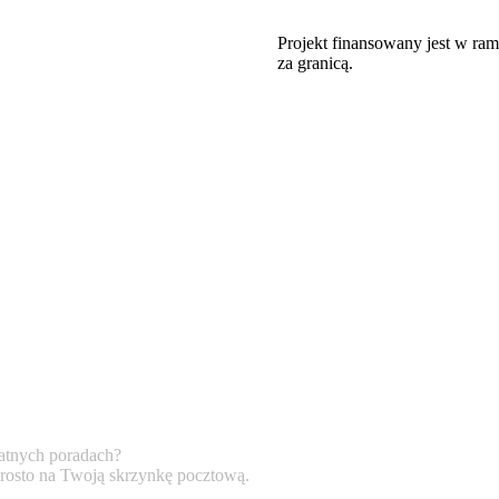
Projekt finansowany jest w ra
za granicą.
atnych poradach?
prosto na Twoją skrzynkę pocztową.