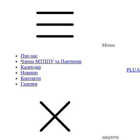
Меню
Про нас
Члени МТППУ та Партнери
Календар
PL
UA
Новини
Контакти
Галерея
закрити