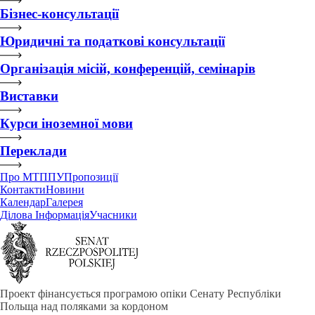
Бізнес-консультації
Юридичні та податкові консультації
Організація місій, конференцій, семінарів
Виставки
Курси іноземної мови
Переклади
Про МТППУ
Пропозиції
Контакти
Новини
Календар
Галерея
Ділова Інформація
Учасники
Проект фінансується програмою опіки Сенату Республіки
Польща над поляками за кордоном