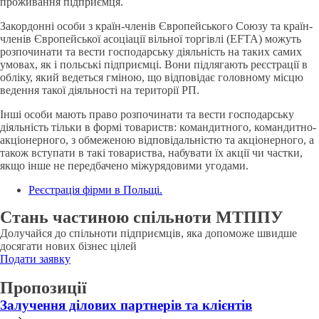
проживання підприємця.
Закордонні особи з країн-членів Європейського Союзу та країн-
членів Європейської асоціації вільної торгівлі (EFTA) можуть
розпочинати та вести господарську діяльність на таких самих
умовах, як і польські підприємці. Вони підлягають реєстрації в
обліку, який ведеться гміною, що відповідає головному місцю
ведення такої діяльності на території РП.
Інші особи мають право розпочинати та вести господарську
діяльність тільки в формі товариств: командитного, командитно-
акціонерного, з обмеженою відповідальністю та акціонерного, а
також вступати в такі товариства, набувати їх акції чи частки,
якщо інше не передбачено міжурядовими угодами.
Реєстрація фірми в Польщі.
Стань частиною спільноти МТППУ
Долучайся до спільноти підприємців, яка допоможе швидше
досягати нових бізнес цілей
Подати заявку
Пропозиції
Залучення ділових партнерів та клієнтів