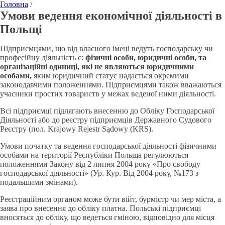
Головна
/
Умови ведення економічної діяльності в
Польщі
Підприємцями, що від власного імені ведуть господарську чи
професійну діяльність є:
фізичні особи, юридичні особи, та
організаційні одиниці, які не являються юридичними
особами,
яким юридичний статус надається окремими
законодавчими положеннями. Підприємцями також вважаються
учасники простих товариств у межах веденої ними діяльності.
Всі підприємці підлягають внесенню до Обліку Господарської
Діяльності або до реєстру підприємців Державного Судового
Реєстру (пол. Krajowy Rejestr Sądowy (KRS).
Умови початку та ведення господарської діяльності фізичними
особами на території Республіки Польща регулюються
положеннями Закону від 2 липня 2004 року «Про свободу
господарської діяльності» (Ур. Кур. Від 2004 року, №173 з
подальшими змінами).
Реєстраційним органом може бути війт, бурмістр чи мер міста, а
заява про внесення до обліку платна. Польські підприємці
вносяться до обліку, що ведеться гміною, відповідно для місця