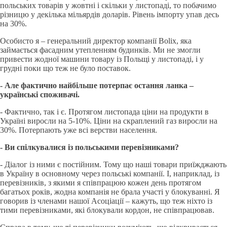
польських товарів у жовтні і скільки у листопаді, то побачимо
різницю у декілька мільярдів доларів. Рівень імпорту упав десь
на 30%.
Особисто я – генеральний директор компанії Bolix, яка
займається фасадним утепленням будинків. Ми не змогли
привести жодної машини товару із Польщі у листопаді, і у
грудні поки що теж не було поставок.
- Але фактично найбільше потерпає остання ланка –
українські споживачі.
- Фактично, так і є. Протягом листопада ціни на продукти в
Україні виросли на 5-10%. Ціни на скраплений газ виросли на
30%. Потерпають уже всі верстви населення.
- Ви спілкувалися із польськими перевізниками?
- Діалог із ними є постійним. Тому що наші товари приїжджають
в Україну в основному через польські компанії. І, наприклад, із
перевізників, з якими я співпрацюю кожен день протягом
багатьох років, жодна компанія не брала участі у блокуванні. Я
говорив із членами нашої Асоціації – кажуть, що теж ніхто із
тими перевізниками, які блокували кордон, не співпрацював.