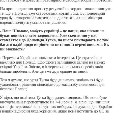
міст і захочуть довести правомірність свободи зборів і протестів.
На пришвидшення процесу регуляції на кордоні може вплинути
те, що у Польщі уже створюється новий уряд. Бо попередній
уряд був створений фактично на два тижні, а нові міністри
нарешті почнуть ухвалювати рішення.
- Пане Шимоне, мабуть українці – це нація, яка ніколи не
буває повністю всім задоволена. Уже скептично у нас
ставляться до Дональда Туска, на нього покладають не так
багато надій щодо вирішення питання із перевізниками. Як
ви вважаєте?
- Перемога України є польським інтересом. Це стратегічно
важливо для Польщі, щоб фронт залишився далеко на межах
східної України. Звісно, в інтересах польських перевізників
більше заробляти. Але це вже другорядне питання.
Тож я думаю, що уряд Туска буде дивитися глобально і буде
ухвалювати рішення відповідно до масштабу значимості для
безпеки Польщі.
Я вірю, що політика Туска буде далекоглядною. Що вона буде
вибудувана із перспективою на 7-10 років. Я вірю, що нинішня
коаліція переможе на наступних виборах. І я думаю, для України
і наших відносин буде корисним, якщо вона вступить до ЄС за