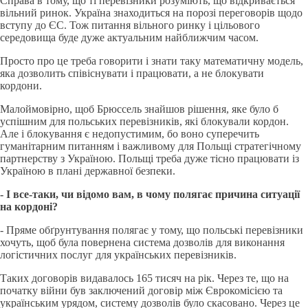
Справа в тому, що ті перевізники розуміють, що відкривається
вільний ринок. Україна знаходиться на порозі переговорів щодо
вступу до ЄС. Тож питання вільного ринку і цільового
середовища буде дуже актуальним найближчим часом.
Просто про це треба говорити і знати таку математичну модель,
яка дозволить співіснувати і працювати, а не блокувати
кордони.
Малоймовірно, щоб Брюссель знайшов рішення, яке було б
успішним для польських перевізників, які блокували кордон.
Але і блокування є недопустимим, бо воно суперечить
гуманітарним питанням і важливому для Польщі стратегічному
партнерству з Україною. Польщі треба дуже тісно працювати із
Україною в плані державної безпеки.
- І все-таки, чи відомо вам, в чому полягає причина ситуації
на кордоні?
- Пряме обґрунтування полягає у тому, що польські перевізники
хочуть, щоб була повернена система дозволів для виконання
логістичних послуг для українських перевізників.
Таких договорів видавалось 165 тисяч на рік. Через те, що на
початку війни був заключений договір між Єврокомісією та
українським урядом, систему дозволів було скасовано. Через це