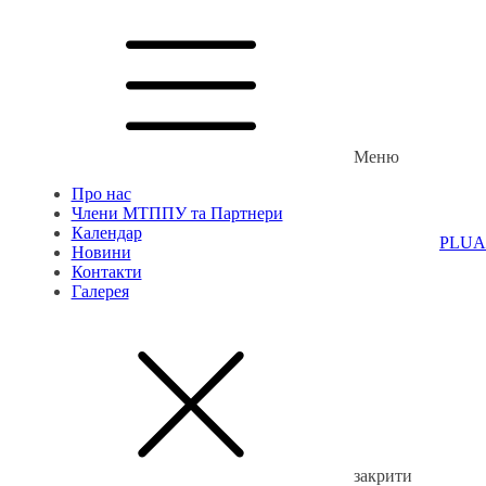
Меню
Про нас
Члени МТППУ та Партнери
Календар
PL
UA
Новини
Контакти
Галерея
закрити