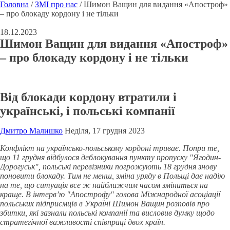
Головна
/
ЗМІ про нас
/
Шимон Ващин для видання «Апостроф»
– про блокаду кордону і не тільки
18.12.2023
Шимон Ващин для видання «Апостроф»
– про блокаду кордону і не тільки
Від блокади кордону втратили і
українські, і польські компанії
Дмитро Малишко
Неділя, 17 грудня 2023
Конфлікт на українсько-польському кордоні триває. Попри те,
що 11 грудня відбулося деблокування пункту пропуску "Ягодин-
Дорогуськ", польські перевізники погрожують 18 грудня знову
поновити блокаду. Тим не менш, зміна уряду в Польщі дає надію
на те, що ситуація все ж найближчим часом зміниться на
краще. В інтерв’ю "Апострофу" голова Міжнародної асоціації
польських підприємців в Україні Шимон Ващин розповів про
збитки, які зазнали польські компанії та висловив думку щодо
стратегічної важливості співпраці двох країн.