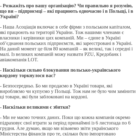
- Розкажіть про вашу організацію? Чи правильно я розумію,
що ви – підприємці – які працюють одночасно і в Польщі, і в
Україні?
- Наша Асоціація включає в себе фірми з польським капіталом,
які працюють на території України. Тож нашими членами є
власники і керівники цих компаній. Ми – єдине в Україні
об’єднання польських підприємств, які зареєстровані в Україні.
На даний момент це біля 80 компаній – як великі, так і середні і
малі. Із великих компаній можу назвати PZU, Кредобанк і
авіакомпанія LOT.
- Наскільки сильно блокування польсько-українського
кордону торкнулося вас?
- Безпосередньо. Бо ми продаємо в Україні товари, які
виробляємо чи купуємо у Польщі. Тож нам не було чим замінити
ці товари, які були заблоковані на кордоні.
- Наскільки великими є збитки?
- Ми не маємо точних даних. Поки що кожна компанія окремо
підраховує свої втрати за період принаймні із 6 листопада по 6
грудня. Але думаю, якщо ми візьмемо звіти українського
Міністерства фінансів про те, скільки було імпортовано