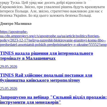
уряду Туска. Цей уряд має досить добрі відносини із
Єврокомісією. Звісно, при ухваленні рішень будуть враховувати
інтереси Польщи. Але, звісно, стратегічно важливою для нас є
безпека України. Бо від цього залежить безпека Польщі.
Дмитро Малишко
https://apostrophe-
ua.cdn.ampproject.org/c/s/apostrophe.ua/ua/article/politics/foreign-
policy/2023-12-17/nelzya-razreshit-blokirovanie-granitsyi-komu-libo--
predsedatel-assotsiatsii-polskih-predprinimateley-v-ukraine/55552?amp
TINES надала рішення для інтермодального
терміналу в Малашевичах
29.05.2026
TINES Rail здійснює подальші поставки для
будівництва київського метрополітену
25.05.2026
Запрошуємо на вебінар "Сильний відділ продажів:
інструменти для менеджерів"