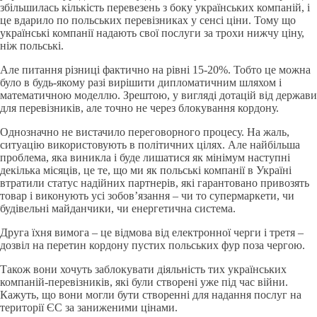
збільшилась кількість перевезень з боку українських компаній, і
це вдарило по польських перевізниках у сенсі ціни. Тому що
українські компанії надають свої послуги за трохи нижчу ціну,
ніж польські.
Але питання різниці фактично на рівні 15-20%. Тобто це можна
було в будь-якому разі вирішити дипломатичним шляхом і
математичною моделлю. Зрештою, у вигляді дотацій від держави
для перевізників, але точно не через блокування кордону.
Однозначно не вистачило переговорного процесу. На жаль,
ситуацію використовують в політичних цілях. Але найбільша
проблема, яка виникла і буде лишатися як мінімум наступні
декілька місяців, це те, що ми як польські компанії в Україні
втратили статус надійних партнерів, які гарантовано привозять
товар і виконують усі зобов’язання – чи то супермаркети, чи
будівельні майданчики, чи енергетична система.
Друга їхня вимога – це відмова від електронної черги і третя –
дозвіл на перетин кордону пустих польських фур поза чергою.
Також вони хочуть заблокувати діяльність тих українських
компаній-перевізників, які були створені уже під час війни.
Кажуть, що вони могли бути створенні для надання послуг на
території ЄС за заниженими цінами.