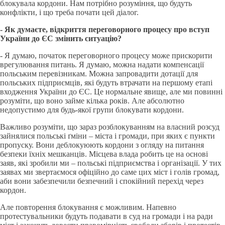
блокувала кордони. Нам потрібно розуміння, що будуть
конфлікти, і що треба почати цей діалог.
- Як думаєте, відкриття переговорного процесу про вступ
України до ЄС змінить ситуацію?
- Я думаю, початок переговорного процесу може прискорити
врегулювання питань. Я думаю, можна надати компенсації
польським перевізникам. Можна запровадити дотації для
польських підприємців, які будуть втрачати на першому етапі
входження України до ЄС. Це нормальне явище, але ми повинні
розуміти, що воно займе кілька років. Але абсолютно
недопустимо для будь-якої групи блокувати кордони.
Важливо розуміти, що зараз розблокуванням на власний розсуд
зайнялися польські ґміни – міста і громади, при яких є пункти
пропуску. Вони деблокуюють кордони з огляду на питання
безпеки їхніх мешканців. Місцева влада робить це на основі
заяв, які зробили ми – польські підприємства і організації. У тих
заявах ми звертаємося офіційно до саме цих міст і голів громад,
аби вони забезпечили безпечний і спокійний перехід через
кордон.
Але повторення блокування є можливим. Напевно
протестувальники будуть подавати в суд на громади і на ради