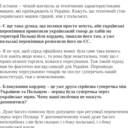
І останнє – чіткий контроль за технічними характеристиками
машин, які приїжджають із України. Кажуть, що технічний стан
українських машин гірший, ніж у польських.
- Є ще така думка, що поляки просто хочуть, аби українські
перевізники привозили український товар до хабів на
території Польщі біля кордону, лишали його там, а уже
польські перевізники розвозили його по ЄС.
- Я не чув, щоб серед офіційних вимог була саме така вимога.
Але навіть якщо вона є, то вона буде неактуальна, тому що є
право вільної торгівлі, вільного пересування. Тож такий підхід
мав би фактично вигляд санкцій для України. Перешкоди
вільному пересуванню товарів чи послуг суперечать нашій
конституції, тож є неможливими.
- Блокування кордону – це уже друга серйозна суперечка між
Україною та Польщею – перша була суперечка через
українське зерно. Чому наші політики не можуть
домовитися?
- Дуже багато помилок було допущене при регуляції перевезення
зерна через Польщу. У дипломатичному плані дуже багато
непотрібних слів було сказано і з боку польської, і з боку
української влади.