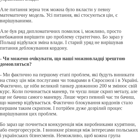
Але питання зерна теж можна було вкласти у певну
математичну модель. Усі питання, які стосуються цін, є
вирішуваними.
Але був ряд дипломатичних помилок і, можливо, просто
небажання вирішити цю проблему стратегічно. Бо зараз у
Польщі відбулася зміна влади. І старий уряд не вирішував
питання деблокування кордону.
- Чи можемо очікувати, що наші можновладці зрештою
домовляться?
- Ми фактично на першому етапі проблем, які будуть виникати
на стику цін між послугами чи товарами в Євросоюзі і в Україні.
Фактично, це ніби великий танкер довжиною 200 м змінює свій
курс. Коли починається маневр, ти чуєш лише скрип металу, але
ще не бачиш самого маневру. Лише через певний час ти бачиш,
що маневр відбувається. Фактично блокування кордонів стало
першим таким скрипом. І потрібен дуже дозрілий процес
вирішування цих проблем.
Бо зараз ще почнеться конкуренція між виробниками курятини,
або енергоресурсів. І виникне різниця між інтересами польських
і українських бізнесменів. Неможливо, щоб кожна група