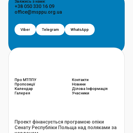
Звяжись з нами:
+38 050 330 16 09
office@msppu.org.ua
Viber
Telegram
WhatsApp
Про МТППУ
Контакти
Пропозиції
Новини
Календар
Ділова Інформація
Галерея
Учасники
Проект фінансується програмою опіки
Сенату Республіки Польща над поляками за