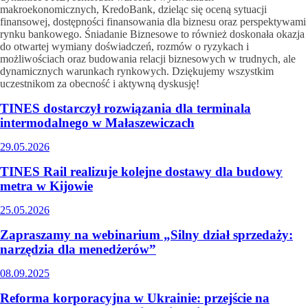
makroekonomicznych, KredoBank, dzieląc się oceną sytuacji
finansowej, dostępności finansowania dla biznesu oraz perspektywami
rynku bankowego. Śniadanie Biznesowe to również doskonała okazja
do otwartej wymiany doświadczeń, rozmów o ryzykach i
możliwościach oraz budowania relacji biznesowych w trudnych, ale
dynamicznych warunkach rynkowych. Dziękujemy wszystkim
uczestnikom za obecność i aktywną dyskusję!
TINES dostarczył rozwiązania dla terminala
intermodalnego w Małaszewiczach
29.05.2026
TINES Rail realizuje kolejne dostawy dla budowy
metra w Kijowie
25.05.2026
Zapraszamy na webinarium „Silny dział sprzedaży:
narzędzia dla menedżerów”
08.09.2025
Reforma korporacyjna w Ukrainie: przejście na