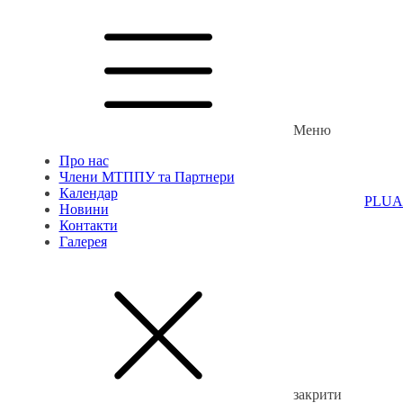
Меню
Про нас
Члени МТППУ та Партнери
Календар
PL
UA
Новини
Контакти
Галерея
закрити