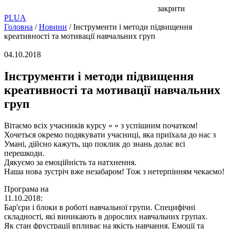
закрити
PL
UA
Головна
/
Новини
/
Інструменти і методи підвищення
креативності та мотивації навчальних груп
04.10.2018
Інструменти і методи підвищення
креативності та мотивації навчальних
груп
Вітаємо всіх учасників курсу « » з успішним початком!
Хочеться окремо подякувати учасниці, яка приїхала до нас з
Умані, дійсно кажуть, що поклик до знань долає всі
перешкоди.
Дякуємо за емоційність та натхнення.
Наша нова зустріч вже незабаром! Тож з нетерпінням чекаємо!
Програма на
11.10.2018:
Бар'єри і блоки в роботі навчальної групи. Специфічні
складності, які виникають в дорослих навчальних групах.
Як стан фрустрації впливає на якість навчання. Емоції та