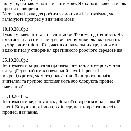
почуття, які заважають вивчати мову. Як їх розпаковувати і як
про них говорити.
Метафори і уява для роботи з емоціями і фантазіями, які
гальмують прогрес у вивченні мови.
18.10.2018р.:
Гумор у навчанні та вивченні мови Феномен дотепності. Як
сміятися і навчати. Ігри для вивчення мови, які включають
гумор і дотепність. Як учасники навчальних груп можуть
включитися у створення креативного робочого середовища.
25.10.2018р.:
Інструменти вирішення проблем і нестандартне розуміння
ситуації для роботи в навчальній групі. Проект і
мікровідкриття, як метод навчання. Як відносини між
вчителем та групою допомагають або блокують процес
навчання?
31.10.2018р.:
Інструменти ведення дискусії та обговорення в навчальній
групі. Комунікація і мова, як інструменти креативності в
процесі навчання.