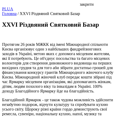
закрити
PL
UA
Головна
/
XXVI Різдвяний Святковий Базар
XXVI Різдвяний Святковий Базар
Протягом 26 років МЖКК від імені Міжнародної спільноти
Києва організовує один з найбільших фандрейзингових
заходів в Україні, метою яких є допомога місцевим жителям,
які її потребують. Це об'єднує посольства та багато місцевих
волонтерів для створення дивовижного видовища на перших
вихідних грудня та для того аби зібрати достатньо грошей для
фінансування конкурсу грантів Міжнародного жіночого клубу
Києва. Міжнародний жіночий клуб передає кошти зібрані під
час Ярмарку місцевим організаціям, які допомагають жінкам,
дітям, людям похилого віку та інвалідам в Україні. 100%
доходу Благодійного Ярмарку йде на благодійність.
Благодійний Ярмарок - це також чудова можливість здійснити
незабутню подорож, відчути культуру та спробувати кухню
усього світу. Щороку різні країни гордо демонструють свої
ремесла, сувеніри, національну кухню, напої, музику та