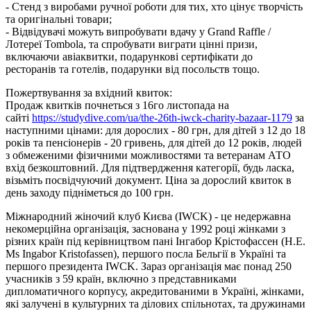
- Стенд з виробами ручної роботи для тих, хто цінує творчість
та оригінальні товари;
- Відвідувачі можуть випробувати вдачу у Grand Raffle /
Лотереї Tombola, та спробувати виграти цінні призи,
включаючи авіаквитки, подарункові сертифікати до
ресторанів та готелів, подарунки від посольств тощо.
Пожертвування за вхідний квиток:
Продаж квитків почнеться з 16го листопада на
сайті
https://studydive.com/ua/the-26th-iwck-charity-bazaar-1179
за
наступними цінами: для дорослих - 80 грн, для дітей з 12 до 18
років та пенсіонерів - 20 гривень, для дітей до 12 років, людей
з обмеженими фізичними можливостями та ветеранам АТО
вхід безкоштовний. Для підтвердження категорії, будь ласка,
візьміть посвідчуючий документ. Ціна за дорослий квиток в
день заходу підніметься до 100 грн.
Міжнародний жіночий клуб Києва (IWCK) - це недержавна
некомерційна організація, заснована у 1992 році жінками з
різних країн під керівництвом пані Інгабор Крістофассен (H.E.
Ms Ingabor Kristofassen), першого посла Бельгії в Україні та
першого президента IWCK. Зараз організація має понад 250
учасників з 59 країн, включно з представниками
дипломатичного корпусу, акредитованими в Україні, жінками,
які залучені в культурних та ділових спільнотах, та дружинами