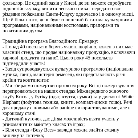
фольклор. Це єдиний захід у Києві, де ви можете спробувати
індонезійську їжу, випити чеського пива і передати своє
різдвяне побажання Санта-Клаусу одночасно і в одному місці.
Ще й більш того, день буде сповнений багатьма культурними
програмами, національними костюмами, прапорами та
позитивним духом.
Традиційна програма Благодійного Ярмарку:
- Понад 40 посольств беруть участь щорічно, кожен з них має
власний стенд, що продає національну продукцію, включаючи
харчові продукти та напої. Цього року 45 посольств
підтвердили участь!
- Захід супроводжується культурною програмою (національна
музика, танці, майстерні ремесел), які представляють різні
країни та континенти;
- Ми збираємо пожертви протягом року. Всі ці пожертвування
перепродаються на наших стендах Міжнародного жіночого
клубу Києва, у бутіку (одяг, взуття, сумки) та у дисконті White
Elephant (побутова техніка, книги, компакт-диски тощо). Речі
для продажу є новими або раніше використовуваними, але в
хорошому стані.
- Дитячий куточок дає дітям можливість взяти участь у
різноманітних майстер-класах та іграх;
- Біля стенда «Busy Bees» завжди можна знайти смачну
випічку та тістечка;