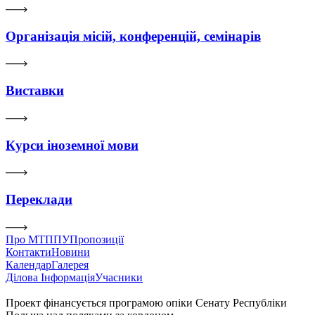
Організація місій, конференцій, семінарів
Виставки
Курси іноземної мови
Переклади
Про МТППУ
Пропозиції
Контакти
Новини
Календар
Галерея
Ділова Інформація
Учасники
Проект фінансується програмою опіки Сенату Республіки