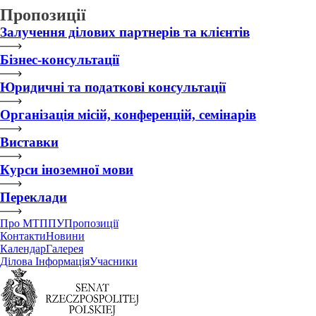
Пропозиції
Залучення ділових партнерів та клієнтів
Бізнес-консультації
Юридичні та податкові консультації
Організація місій, конференцій, семінарів
Виставки
Курси іноземної мови
Переклади
Про МТППУ
Пропозиції
Контакти
Новини
Календар
Галерея
Ділова Інформація
Учасники