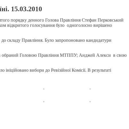
і. 15.03.2010
нятого порядку денного Голова Правління Стефан Перковський
Шляхом відкритого голосування було одноголосно вирішено
 до складу Правління. Було запропоновано кандидатури
к був обраний Головою Правління МТППУ; Анджей Алекси в свою
 ініційовано вибори до Ревізійної Комісії. В результаті