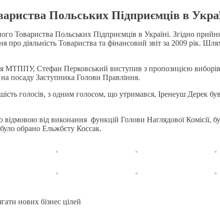
ариства Польських Підприємців в Україн
дного Товариства Польських Підприємців в Україні. Згідно прий
ння про діяльність Товариства та фінансовий звіт за 2009 рік. 
ння МТППУ, Стефан Перковський виступив з пропозицією виборів
 на посаду Заступника Голови Правління.
льшість голосів, з одним голосом, що утримався, Іренеуш Дере
 відмовою від виконання функцій Голови Наглядової Комісії, було
 було обрано Ельжбєту Коссак.
гати нових бізнес цілей