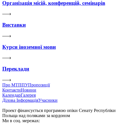
Організація місій, конференцій, семінарів
Виставки
Курси іноземної мови
Переклади
Про МТППУ
Пропозиції
Контакти
Новини
Календар
Галерея
Ділова Інформація
Учасники
Проект фінансується програмою опіки Сенату Республіки
Польща над поляками за кордоном
Ми в соц. мережах: