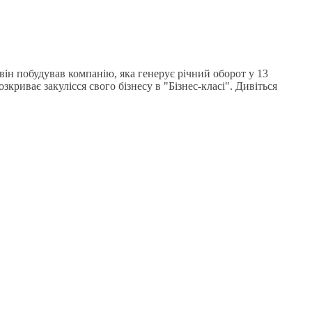
він побудував компанію, яка генерує річний оборот у 13
криває закулісся свого бізнесу в "Бізнес-класі". Дивіться