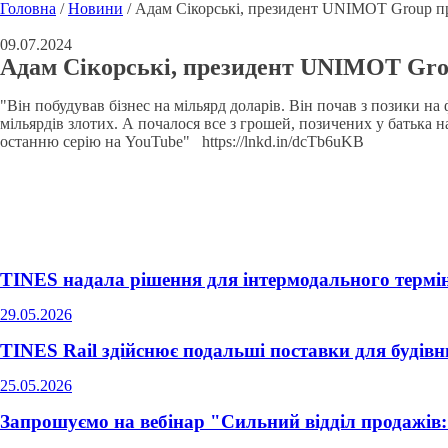
Головна
/
Новини
/
Адам Сікорські, президент UNIMOT Group пр
09.07.2024
Адам Сікорські, президент UNIMOT Grou
"Він побудував бізнес на мільярд доларів. Він почав з позики н
мільярдів злотих. А почалося все з грошей, позичених у батька н
останню серію на YouTube" https://lnkd.in/dcTb6uKB
TINES надала рішення для інтермодального терм
29.05.2026
TINES Rail здійснює подальші поставки для будівн
25.05.2026
Запрошуємо на вебінар "Сильний відділ продажів: