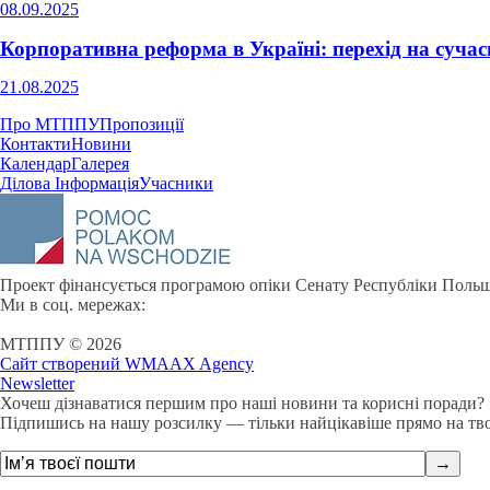
08.09.2025
Корпоративна реформа в Україні: перехід на сучасн
21.08.2025
Про МТППУ
Пропозиції
Контакти
Новини
Календар
Галерея
Ділова Інформація
Учасники
Проект фінансується програмою опіки Сенату Республіки Польщ
Ми в соц. мережах:
МТППУ © 2026
Сайт створений WMAAX Agency
Newsletter
Хочеш дізнаватися першим про наші новини та корисні поради?
Підпишись на нашу розсилку — тільки найцікавіше прямо на тв