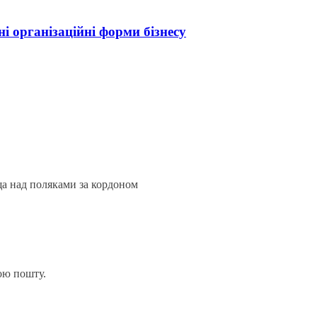
і організаційні форми бізнесу
а над поляками за кордоном
ою пошту.