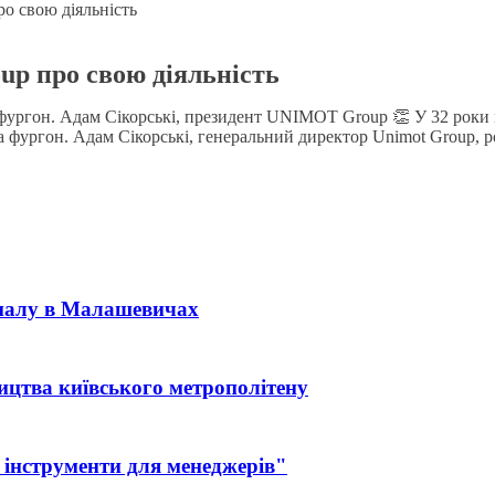
о свою діяльність
p про свою діяльність
а фургон. Адам Сікорські, президент UNIMOT Group 👏 У 32 роки 
а фургон. Адам Сікорські, генеральний директор Unimot Group, роз
іналу в Малашевичах
ицтва київського метрополітену
 інструменти для менеджерів"