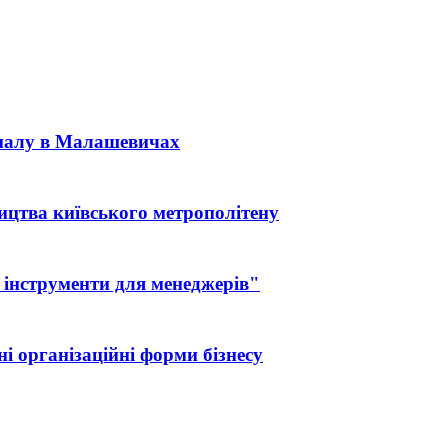
іналу в Малашевичах
ицтва київського метрополітену
 інструменти для менеджерів"
і організаційні форми бізнесу