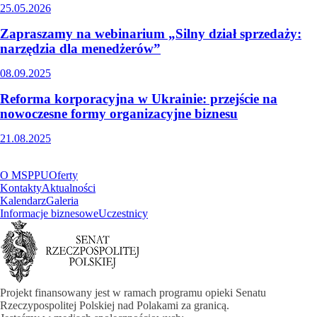
25.05.2026
Zapraszamy na webinarium „Silny dział sprzedaży:
narzędzia dla menedżerów”
08.09.2025
Reforma korporacyjna w Ukrainie: przejście na
nowoczesne formy organizacyjne biznesu
21.08.2025
O MSPPU
Oferty
Kontakty
Aktualności
Kalendarz
Galeria
Informacje biznesowe
Uczestnicy
Projekt finansowany jest w ramach programu opieki Senatu
Rzeczypospolitej Polskiej nad Polakami za granicą.