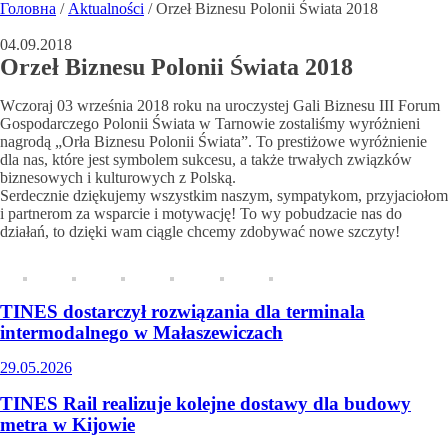
Головна
/
Aktualności
/
Orzeł Biznesu Polonii Świata 2018
04.09.2018
Orzeł Biznesu Polonii Świata 2018
Wczoraj 03 września 2018 roku na uroczystej Gali Biznesu III Forum
Gospodarczego Polonii Świata w Tarnowie zostaliśmy wyróżnieni
nagrodą „Orła Biznesu Polonii Świata”. To prestiżowe wyróżnienie
dla nas, które jest symbolem sukcesu, a także trwałych związków
biznesowych i kulturowych z Polską.
Serdecznie dziękujemy wszystkim naszym, sympatykom, przyjaciołom
i partnerom za wsparcie i motywację! To wy pobudzacie nas do
działań, to dzięki wam ciągle chcemy zdobywać nowe sz
czyty!
TINES dostarczył rozwiązania dla terminala
intermodalnego w Małaszewiczach
29.05.2026
TINES Rail realizuje kolejne dostawy dla budowy
metra w Kijowie