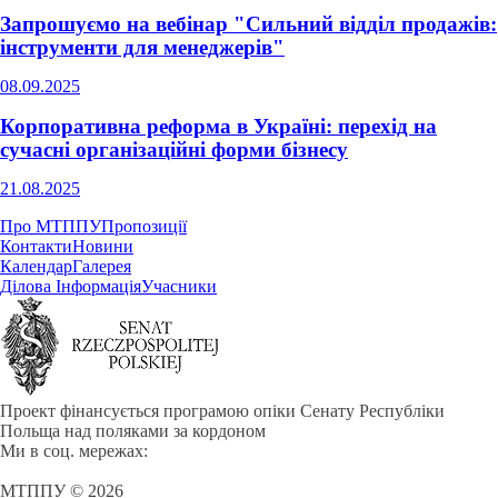
Запрошуємо на вебінар "Сильний відділ продажів:
інструменти для менеджерів"
08.09.2025
Корпоративна реформа в Україні: перехід на
сучасні організаційні форми бізнесу
21.08.2025
Про МТППУ
Пропозиції
Контакти
Новини
Календар
Галерея
Ділова Інформація
Учасники
Проект фінансується програмою опіки Сенату Республіки
Польща над поляками за кордоном
Ми в соц. мережах:
МТППУ © 2026