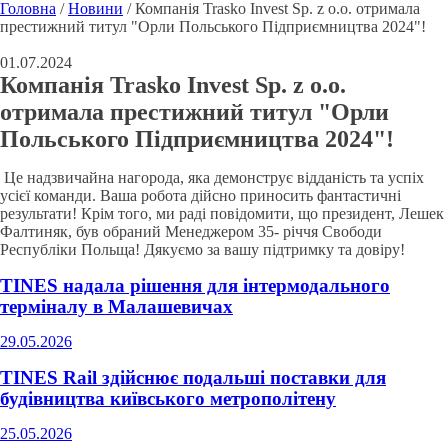
Головна
/
Новини
/
Компанія Trasko Invest Sp. z o.o. отримала
престижний титул "Орли Польського Підприємництва 2024"!
01.07.2024
Компанія Trasko Invest Sp. z o.o.
отримала престижний титул "Орли
Польського Підприємництва 2024"!
Це надзвичайна нагорода, яка демонструє відданість та успіх
усієї команди. Ваша робота дійсно приносить фантастичні
результати! Крім того, ми раді повідомити, що президент, Лешек
Фалтиняк, був обраний Менеджером 35- річчя Свободи
Республіки Польща! Дякуємо за вашу підтримку та довіру!
TINES надала рішення для інтермодального
терміналу в Малашевичах
29.05.2026
TINES Rail здійснює подальші поставки для
будівництва київського метрополітену
25.05.2026