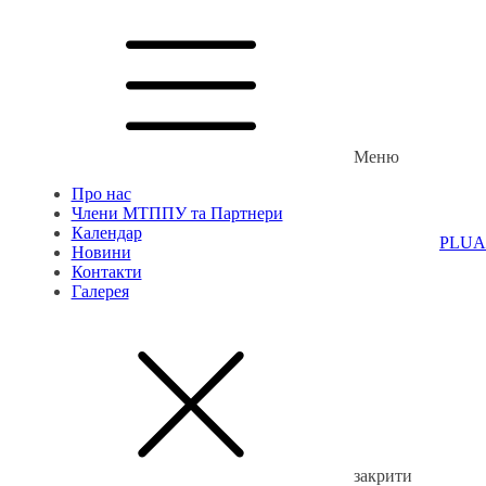
Меню
Про нас
Члени МТППУ та Партнери
Календар
PL
UA
Новини
Контакти
Галерея
закрити