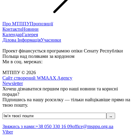
Про МТППУ
Пропозиції
Контакти
Новини
Календар
Галерея
Ділова Інформація
Учасники
Проект фінансується програмою опіки Сенату Республіки
Польща над поляками за кордоном
Ми в соц. мережах:
МТППУ © 2026
Сайт створений WMAAX Agency
Newsletter
Хочеш дізнаватися першим про наші новини та корисні
поради?
Підпишись на нашу розсилку — тільки найцікавіше прямо на
твою пошту.
Звяжись з нами:
+38 050 330 16 09
office@msppu.org.ua
Viber