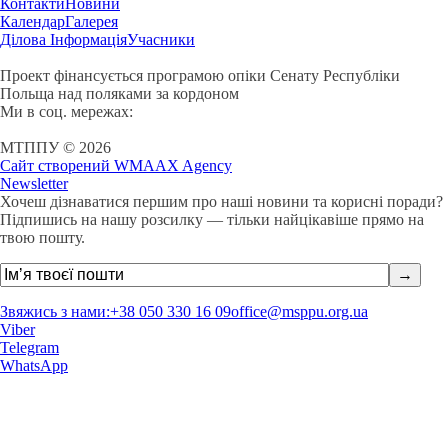
Контакти
Новини
Календар
Галерея
Ділова Інформація
Учасники
Проект фінансується програмою опіки Сенату Республіки
Польща над поляками за кордоном
Ми в соц. мережах:
МТППУ © 2026
Сайт створений WMAAX Agency
Newsletter
Хочеш дізнаватися першим про наші новини та корисні поради?
Підпишись на нашу розсилку — тільки найцікавіше прямо на
твою пошту.
Звяжись з нами:
+38 050 330 16 09
office@msppu.org.ua
Viber
Telegram
WhatsApp