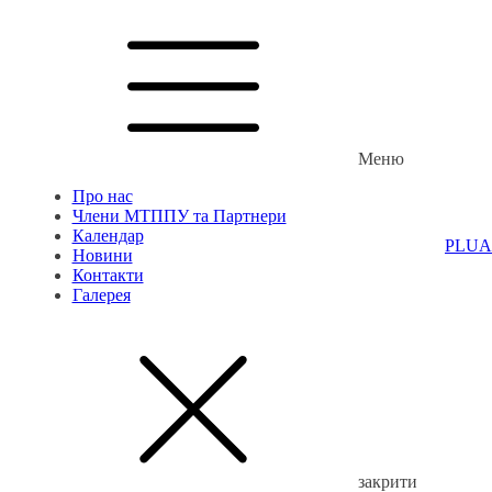
Меню
Про нас
Члени МТППУ та Партнери
Календар
PL
UA
Новини
Контакти
Галерея
закрити