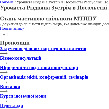
Головна
/
Урочиста Різдвяна Зустріч в Посольстві Республіки По
Урочиста Різдвяна Зустріч в Посольстві
Стань частиною спільноти МТППУ
Долучайся до спільноти підприємців, яка допоможе швидше дося
Подати заявку
Пропозиції
Залучення ділових партнерів та клієнтів
Бізнес-консультації
Юридичні та податкові консультації
Організація місій, конференцій, семінарів
Виставки
Курси іноземної мови
Переклади