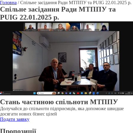
Головна
/
Спільне засідання Ради МТППУ та PUIG 22.01.2025 р.
Спільне засідання Ради МТППУ та
PUIG 22.01.2025 р.
Стань частиною спільноти МТППУ
Долучайся до спільноти підприємців, яка допоможе швидше
досягати нових бізнес цілей
Подати заявку
Пропозиції