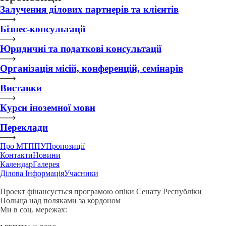
Залучення ділових партнерів та клієнтів
Бізнес-консультації
Юридичні та податкові консультації
Організація місій, конференцій, семінарів
Виставки
Курси іноземної мови
Переклади
Про МТППУ
Пропозиції
Контакти
Новини
Календар
Галерея
Ділова Інформація
Учасники
Проект фінансується програмою опіки Сенату Республіки
Польща над поляками за кордоном
Ми в соц. мережах: