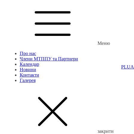
Меню
Про нас
Члени МТППУ та Партнери
Календар
PL
UA
Новини
Контакти
Галерея
закрити