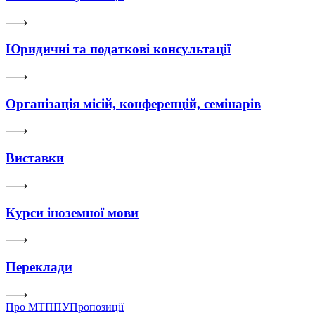
Юридичні та податкові консультації
Організація місій, конференцій, семінарів
Виставки
Курси іноземної мови
Переклади
Про МТППУ
Пропозиції