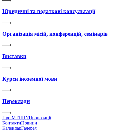
Юридичні та податкові консультації
Організація місій, конференцій, семінарів
Виставки
Курси іноземної мови
Переклади
Про МТППУ
Пропозиції
Контакти
Новини
Календар
Галерея