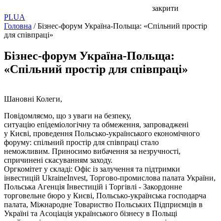
закрити
PL
UA
Головна
/
Бізнес-форум Україна-Польща: «Спільний простір
для співпраці»
Бізнес-форум Україна-Польща:
«Спільний простір для співпраці»
Шановні Колеги,
Повідомляємо, що з уваги на безпеку,
ситуацію
епідеміологічну
та обмеження,
запроваджені
у
Києві, проведення Польсько-українського економічного
форуму: спільний простір для співпраці стало
неможливим.
Приносимо
вибачення за незручності,
спричинені скасуванням заходу.
Оргкомітет у складі: Офіс із залучення та підтримки
інвестицій UkraineInvest, Торгово-промислова палата України,
Польська Агенція Інвестицій і Торгівлі - Закордонне
торговельне бюро у Києві, Польсько-українська господарча
палата, Міжнародне Товариство Польських Підприємців в
Україні та Асоціація українського бізнесу в Польщі