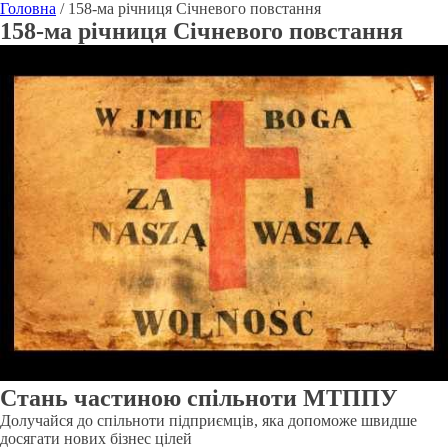
Головна
/
158-ма річниця Січневого повстання
158-ма річниця Січневого повстання
Стань частиною спільноти МТППУ
Долучайся до спільноти підприємців, яка допоможе швидше
досягати нових бізнес цілей