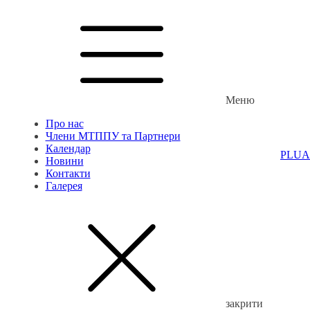
Меню
Про нас
Члени МТППУ та Партнери
Календар
PL
UA
Новини
Контакти
Галерея
закрити