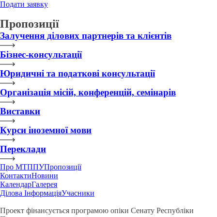
Подати заявку
Пропозиції
Залучення ділових партнерів та клієнтів
Бізнес-консультації
Юридичні та податкові консультації
Організація місій, конференцій, семінарів
Виставки
Курси іноземної мови
Переклади
Про МТППУ
Пропозиції
Контакти
Новини
Календар
Галерея
Ділова Інформація
Учасники
Проект фінансується програмою опіки Сенату Республіки