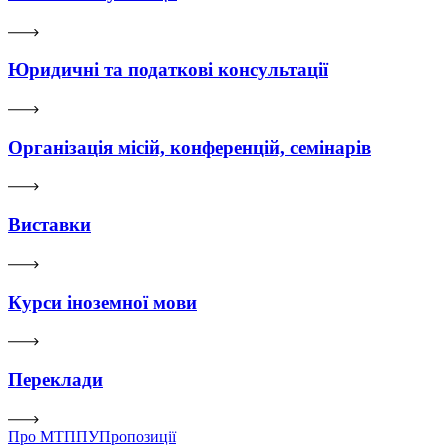
Юридичні та податкові консультації
Організація місій, конференцій, семінарів
Виставки
Курси іноземної мови
Переклади
Про МТППУ
Пропозиції