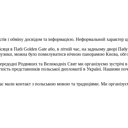
ктів і обміну досвідом та інформацією. Неформальний характер ци
сяця в Пабі Golden Gate або, в літній час, на задньому дворі Пабу
музики, можна було помилуватися нічною панорамою Києва, обго
редодні Різдвяних та Великодніх Свят ми організуємо зустрічі в
тність представників польської дипломатії в Україні. Нашими п
ас мали контакт з польською мовою та традиціями. Ми організуєм