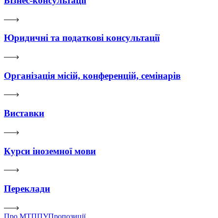
Бізнес-консультації
Юридичні та податкові консультації
Організація місій, конференцій, семінарів
Виставки
Курси іноземної мови
Переклади
Про МТППУ
Пропозиції