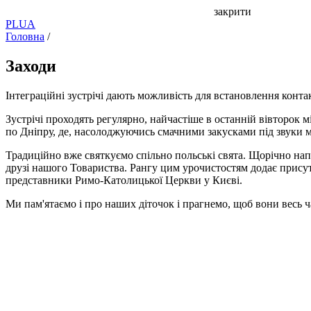
закрити
PL
UA
Головна
/
Заходи
Інтеграційні зустрічі дають можливість для встановлення конта
Зустрічі проходять регулярно, найчастіше в останній вівторок мі
по Дніпру, де, насолоджуючись смачними закусками під звуки 
Традиційно вже святкуємо спільно польські свята. Щорічно напе
друзі нашого Товариства. Рангу цим урочистостям додає прису
представники Римо-Католицької Церкви у Києві.
Ми пам'ятаємо і про наших діточок і прагнемо, щоб вони весь ч