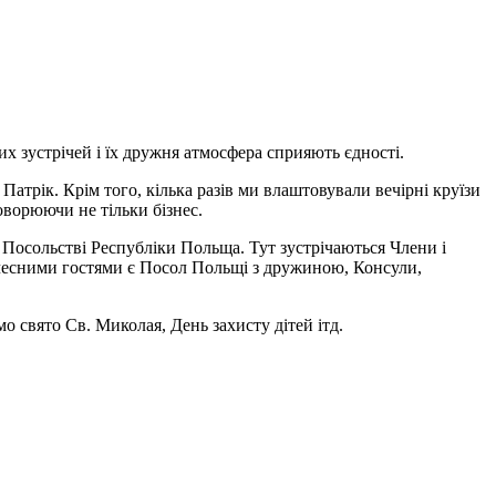
х зустрічей і їх дружня атмосфера сприяють єдності.
 Патрік. Крім того, кілька разів ми влаштовували вечірні круїзи
ворюючи не тільки бізнес.
 Посольстві Республіки Польща. Тут зустрічаються Члени і
очесними гостями є Посол Польщі з дружиною, Консули,
о свято Св. Миколая, День захисту дітей ітд.