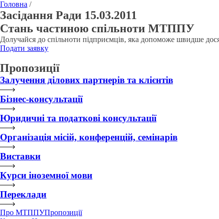
Головна
/
Засідання Ради 15.03.2011
Стань частиною спільноти МТППУ
Долучайся до спільноти підприємців, яка допоможе швидше дося
Подати заявку
Пропозиції
Залучення ділових партнерів та клієнтів
Бізнес-консультації
Юридичні та податкові консультації
Організація місій, конференцій, семінарів
Виставки
Курси іноземної мови
Переклади
Про МТППУ
Пропозиції