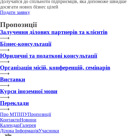
Долучайся до спільноти підприємців, яка допоможе швидше
досягати нових бізнес цілей
Подати заявку
Пропозиції
Залучення ділових партнерів та клієнтів
Бізнес-консультації
Юридичні та податкові консультації
Організація місій, конференцій, семінарів
Виставки
Курси іноземної мови
Переклади
Про МТППУ
Пропозиції
Контакти
Новини
Календар
Галерея
Ділова Інформація
Учасники