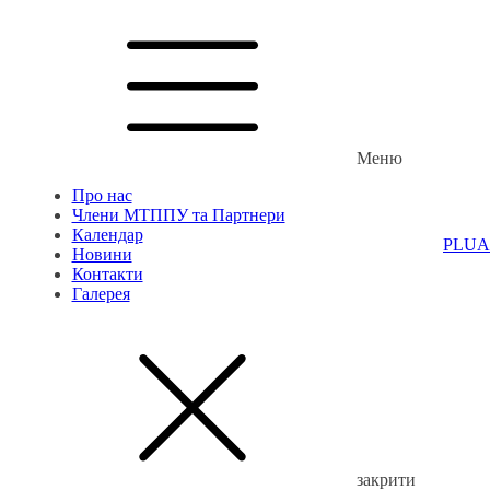
Меню
Про нас
Члени МТППУ та Партнери
Календар
PL
UA
Новини
Контакти
Галерея
закрити