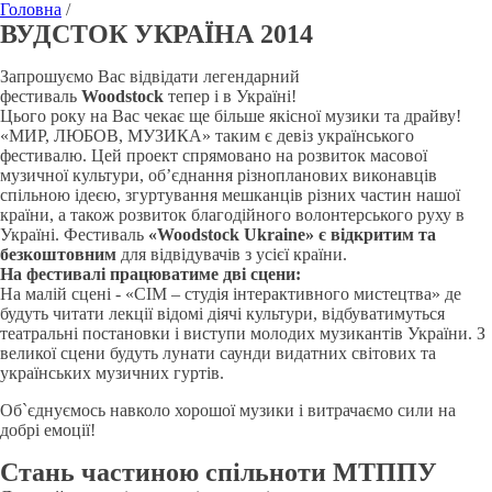
Головна
/
ВУДСТОК УКРАЇНА 2014
Запрошуємо Вас відвідати легендарний
фестиваль
Woodstock
тепер і в Україні!
Цього року на Вас чекає ще більше якісної музики та драйву!
«МИР, ЛЮБОВ, МУЗИКА» таким є девіз українського
фестивалю. Цей проект спрямовано на розвиток масової
музичної культури, об’єднання різнопланових виконавців
спільною ідеєю, згуртування мешканців різних частин нашої
країни, а також розвиток благодійного волонтерського руху в
Україні. Фестиваль
«Woodstock Ukraine» є відкритим та
безкоштовним
для відвідувачів з усієї країни.
На фестивалі працюватиме дві сцени:
На малій сцені - «СІМ – студія інтерактивного мистецтва» де
будуть читати лекції відомі діячі культури, відбуватимуться
театральні постановки і виступи молодих музикантів України. З
великої сцени будуть лунати саунди видатних світових та
українських музичних гуртів.
Об`єднуємось навколо хорошої музики і витрачаємо сили на
добрі емоції!
Стань частиною спільноти МТППУ