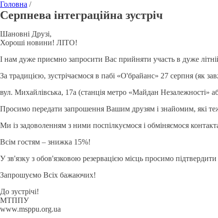
Головна
/
Серпнева інтеграційна зустріч
Шановні Друзі,
Хороші новини! ЛІТО!
І нам дуже приємно запросити Вас прийняти участь в дуже літній,
За традицією, зустрічаємося в пабі «O'брайанс» 27 серпня (як завжд
вул. Михайлівська, 17а (станція метро «Майдан Незалежності» аб
Просимо передати запрошення Вашим друзям і знайомим, які теж
Ми із задоволенням з ними поспілкуємося і обміняємося контакт
Всім гостям – знижка 15%!
У зв'язку з обов'язковою резервацією місць просимо підтвердити у
Запрошуємо Всіх бажаючих!
До зустрічі!
МТППУ
www.msppu.org.ua