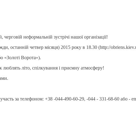
 черговій неформальній зустрічі нашої організації!
и, останній четвер місяця) 2015 року в 18.30 (http://obriens.kiev.
о «Золоті Ворота»).
 люблять літо, спілкування і приємну атмосферу!
ами.
часть за телефоном: +38 -044-490-60-29, -044 - 331-68-60 або - em