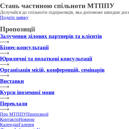
Стань частиною спільноти МТППУ
Долучайся до спільноти підприємців, яка допоможе швидше дося
Подати заявку
Пропозиції
Залучення ділових партнерів та клієнтів
Бізнес-консультації
Юридичні та податкові консультації
Організація місій, конференцій, семінарів
Виставки
Курси іноземної мови
Переклади
Про МТППУ
Пропозиції
Контакти
Новини
Календар
Галерея