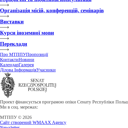
Організація місій, конференцій, семінарів
Виставки
Курси іноземної мови
Переклади
Про МТППУ
Пропозиції
Контакти
Новини
Календар
Галерея
Ділова Інформація
Учасники
Проект фінансується програмою опіки Сенату Республіки Польщ
Ми в соц. мережах:
МТППУ © 2026
Сайт створений WMAAX Agency
Newsletter