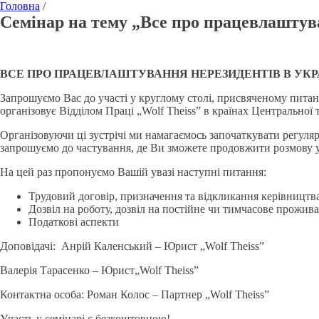
Головна
/
Семінар на тему „Все про працевлаштува
ВСЕ ПРО ПРАЦЕВЛАШТУВАННЯ НЕРЕЗИДЕНТІВ В УКРА
Запрошуємо Вас до участі у круглому столі, присвяченому питан
організовує Відділом Праці „Wolf Theiss” в країнах Центральної 
Організовуючи ці зустрічі ми намагаємось започаткувати регуляр
запрошуємо до частування, де Ви зможете продовжити розмову у
На цей раз пропонуємо Вашій увазі наступні питання:
Трудовий договір, призначення та відкликання керівницт
Дозвіл на роботу, дозвіл на постійне чи тимчасове прожив
Податкові аспекти
Доповідачі: Анрій Каленський – Юрист „Wolf Theiss”
Валерія Тарасенко – Юрист„Wolf Theiss”
Контактна особа: Роман Колос – Партнер „Wolf Theiss”
Участь у семінарі є безкоштовною!