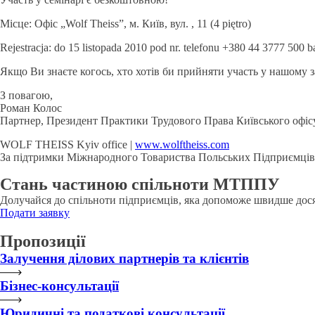
Місце: Офіс „Wolf Theiss”, м. Київ, вул. , 11 (4 piętro)
Rejestracja: do 15 listopada 2010 pod nr. telefonu +380 44 3777 500 b
Якщо Ви знаєте когось, хто хотів би прийняти участь у нашому 
З повагою,
Роман Колос
Партнер, Президент Практики Трудового Права Київського офіс
WOLF THEISS Kyiv office |
www.wolftheiss.com
За підтримки Міжнародного Товариства Польських Підприємців 
Стань частиною спільноти МТППУ
Долучайся до спільноти підприємців, яка допоможе швидше дося
Подати заявку
Пропозиції
Залучення ділових партнерів та клієнтів
Бізнес-консультації
Юридичні та податкові консультації