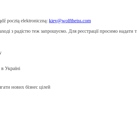
ądź pocztą elektroniczną:
kiev@wolftheiss.com
заході з радістю теж запрошуємо. Для реєстрації просимо надати
у
в Україні
гати нових бізнес цілей