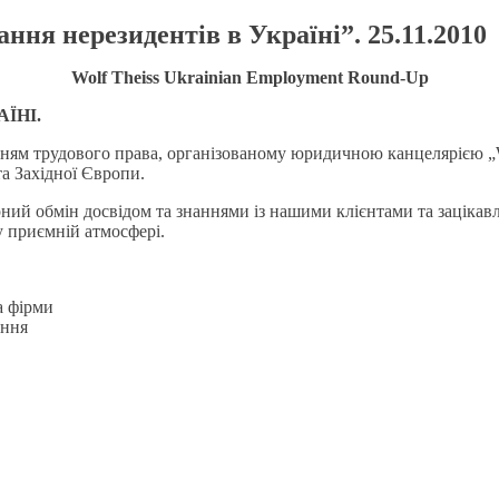
ння нерезидентів в Україні”. 25.11.2010
Wolf Theiss Ukrainian Employment Round-Up
ЇНІ.
ням трудового права, організованому юридичною канцелярією „Wol
та Західної Європи.
ний обмін досвідом та знаннями із нашими клієнтами та зацікавл
 приємній атмосфері.
ва фірми
ання