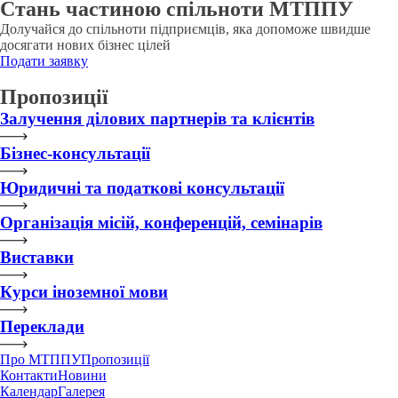
Стань частиною спільноти МТППУ
Долучайся до спільноти підприємців, яка допоможе швидше
досягати нових бізнес цілей
Подати заявку
Пропозиції
Залучення ділових партнерів та клієнтів
Бізнес-консультації
Юридичні та податкові консультації
Організація місій, конференцій, семінарів
Виставки
Курси іноземної мови
Переклади
Про МТППУ
Пропозиції
Контакти
Новини
Календар
Галерея