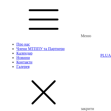
Меню
Про нас
Члени МТППУ та Партнери
Календар
PL
UA
Новини
Контакти
Галерея
закрити