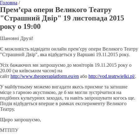
Головна
/
Прем’єра опери Великого Театру
"Страшний Двір" 19 листопада 2015
року о 19:00
Шановні Друзі!
Є можливість відвідати онлайн прем’єру опери Великого Театру
"Страшний Двір", яка відбудеться у Варшаві 19.11.2015 року.
Усіх бажаючих ми запрошуємо до моніторів 19.11.2015 року о
20.00 (за київським часом) на
сайт
http://www.theoperaplatform.eu/en
або
http://vod.teatrwielki.pl/
.
У майбутньому можемо вигадати якесь приємне та затишне
місце з гарною акустикою, де б ми могли зустрічатися на
подібних культурних заходах, та навіть запрошувати когось ще.
Подія відбудеться вперше в рамках експерименту Великого
Театру.
Щиро запрошуємо,
МТППУ