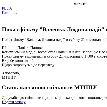
закрити
PL
UA
Головна
/
Показ фільму "Валенса. Людина надії" в
Показ фільму "Валенса. Людина надії" в суботу 21 листопада о 
Шановні Пані та Панове,
Консульський відділ Посольства Польщі в Києві запрошує Вас 
Показ фільму відбудеться в суботу 21 листопада о 17:00 в кінот
Вхід безкоштовний.
Щиро запрошуємо до перегляду!
З повагою,
МТППУ
Стань частиною спільноти МТППУ
Долучайся до спільноти підприємців, яка допоможе швидше дос
Подати заявку