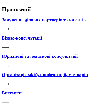
Пропозиції
Залучення ділових партнерів та клієнтів
Бізнес-консультації
Юридичні та податкові консультації
Організація місій, конференцій, семінарів
Виставки