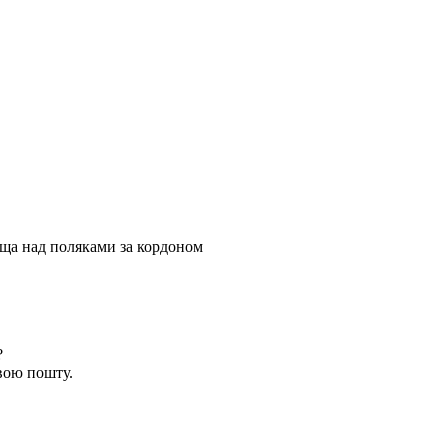
ща над поляками за кордоном
?
вою пошту.