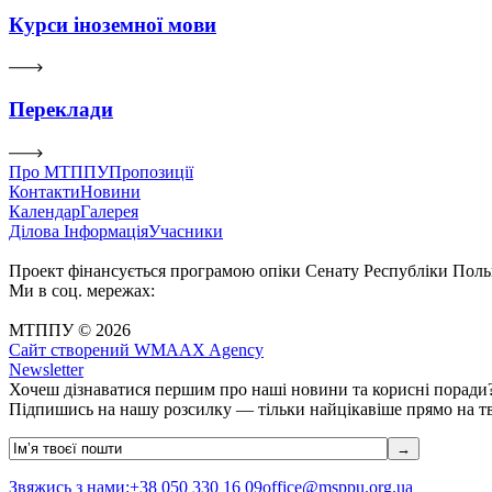
Курси іноземної мови
Переклади
Про МТППУ
Пропозиції
Контакти
Новини
Календар
Галерея
Ділова Інформація
Учасники
Проект фінансується програмою опіки Сенату Республіки Поль
Ми в соц. мережах:
МТППУ © 2026
Сайт створений WMAAX Agency
Newsletter
Хочеш дізнаватися першим про наші новини та корисні поради
Підпишись на нашу розсилку — тільки найцікавіше прямо на т
Звяжись з нами:
+38 050 330 16 09
office@msppu.org.ua