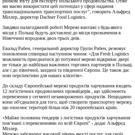
ринком збуту для експорту польського продовольства. Отже
ми маємо використати цей потенціал у сфері надання
транснаціональних транспортних послуг", говорить Альфред
Міллер, директор Dachser Food Logistics.
Завдяки налагодженій роботі Мережі вантажі з будь-якого
місця у Польщі будуть доставлені до місця призначення в
Німеччині впродовж двох-трьох днів.
Евальд Рабен, генеральний директор Групи Рабен, резюмує
поновлення співпраці наступним чином: «Для Fresh Logistics
можливість приєднатися до потужної мережі відкриває двері
не тільки до найбільш важливих торгових партнерів в Польщі,
але і до північної, західної та південної Європи. Це також дає
нові перспективи для наших клієнтів».
До складу Європейської мережі продуктів харчування входять
12 логістичних продовольчих провайдерів , що здійснюють
перевезення у сегменті незаморожених продуктів. Нещодавно
вони об'єдналися для того, щоб створити транспортну мережу,
що охоплює території більш ніж 20 європейських країн.
«Майже половина тендерів з логістики продуктів харчування
пов’язані з перевезеннями по всій Європі" - додає Альфред
Міллер.
Мережа забезпечує високий рівень якості послуг для своїх