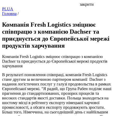
закрити
PL
UA
Головна
/
Компанія Fresh Logistics зміцнює
співпрацю з компанією Dachser та
приєднується до Європейської мережі
продуктів харчування
Компанія Fresh Logistics зміцнює співпрацю з компанією
Dachser та приєднується до Європейської мережі продуктів
харчування
В результаті поновлення співпраці, компанія Fresh Logistics
стане другим за величиною партнером компанії Dachser з
надання логістичних послуг у галузі продовольства в рамках
Європейської мережі. "Я радий, що Група Рабен поділяє наші
прагнення до стандартизованих, прозорих процесів та
високих стандартів якості доставки. Польща знаходиться на
шостому місці в рейтингу експорту німецької харчової
промисловості, а обсяги експорту продовжують зростати.
Більш того, Німеччина, на сьогоднішній день є найбільшим