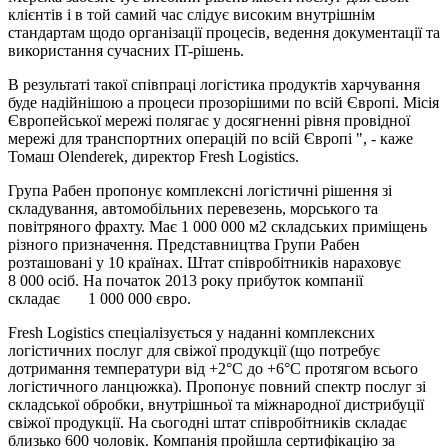
клієнтів і в той самий час слідує високим внутрішнім
стандартам щодо організації процесів, ведення документації та
використання сучасних IT-рішень.
В результаті такої співпраці логістика продуктів харчування
буде надійнішою а процеси прозорішими по всій Європі. Місія
Європейської мережі полягає у досягненні рівня провідної
мережі для транспортних операцій по всій Європі ", - каже
Томаш Olenderek, директор Fresh Logistics.
Група Рабен пропонує комплексні логістичні рішення зі
складування, автомобільних перевезень, морського та
повітряного фрахту. Має 1 000 000 м2 складських приміщень
різного призначення. Представництва Групи Рабен
розташовані у 10 країнах. Штат співробітників нараховує
8 000 осіб. На початок 2013 року прибуток компанії
складає 1 000 000 євро.
Fresh Logistics спеціалізується у наданні комплексних
логістичних послуг для свіжої продукції (що потребує
дотримання температури від +2°C до +6°C протягом всього
логістичного ланцюжка). Пропонує повний спектр послуг зі
складської обробки, внутрішньої та міжнародної дистрибуції
свіжої продукції. На сьогодні штат співробітників складає
близько 600 чоловік. Компанія пройшла сертифікацію за