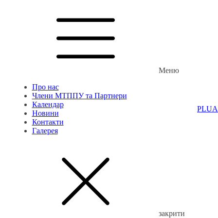
Меню
Про нас
Члени МТППУ та Партнери
Календар
PL
UA
Новини
Контакти
Галерея
закрити