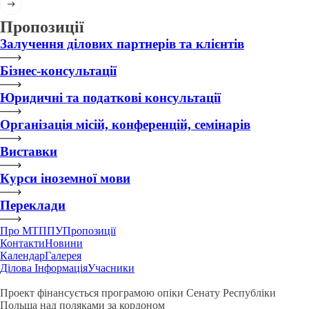
Пропозиції
Залучення ділових партнерів та клієнтів
Бізнес-консультації
Юридичні та податкові консультації
Організація місій, конференцій, семінарів
Виставки
Курси іноземної мови
Переклади
Про МТППУ
Пропозиції
Контакти
Новини
Календар
Галерея
Ділова Інформація
Учасники
Проект фінансується програмою опіки Сенату Республіки
Польща над поляками за кордоном