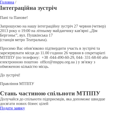
Головна
/
Інтеграційна зустріч
Пані та Панове!
Запрошуємо на нашу інтеграційну зустріч 27 червня (четвер)
2013 року о 19:00 на літньому майданчику кав'ярні „Дім
Бергоньє”, вул. Пушкінська 17
(станція метро Театральна).
Просимо Вас обов'язково підтвердити участь в зустрічі та
зарезервувати місця до 11.00 години 26 червня в секретаріаті
МТППУ (по телефону: +38 -044-490-60-29, 044- 331-68-60 або
електронною поштою office@msppu.org.ua ) у зв'язку з
обмеженою кількістю місць.
До зустрічі!
Правління МТППУ
Стань частиною спільноти МТППУ
Долучайся до спільноти підприємців, яка допоможе швидше
досягати нових бізнес цілей
Подати заявку