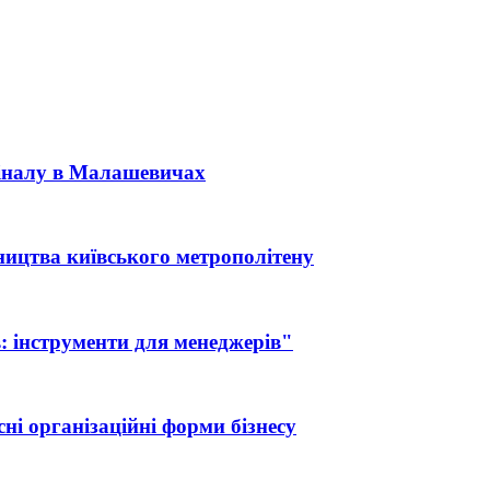
міналу в Малашевичах
ництва київського метрополітену
: інструменти для менеджерів"
ні організаційні форми бізнесу