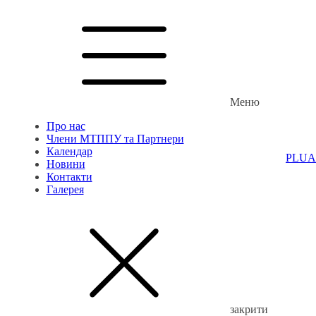
Меню
Про нас
Члени МТППУ та Партнери
Календар
PL
UA
Новини
Контакти
Галерея
закрити