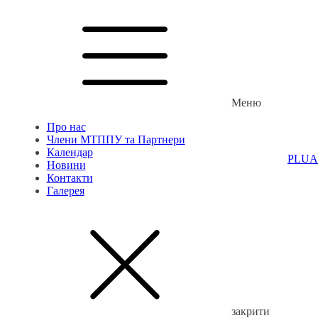
Меню
Про нас
Члени МТППУ та Партнери
Календар
PL
UA
Новини
Контакти
Галерея
закрити