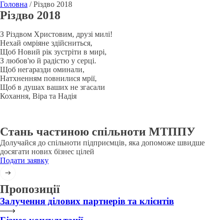
Головна
/
Різдво 2018
Різдво 2018
З Різдвом Христовим, друзі милі!
Нехай омріяне здійсниться,
Щоб Новий рік зустріти в мирі,
З любов'ю й радістю у серці.
Щоб негаразди оминали,
Натхненням повнилися мрії,
Щоб в душах ваших не згасали
Кохання, Віра та Надія
Стань частиною спільноти МТППУ
Долучайся до спільноти підприємців, яка допоможе швидше
досягати нових бізнес цілей
Подати заявку
Пропозиції
Залучення ділових партнерів та клієнтів