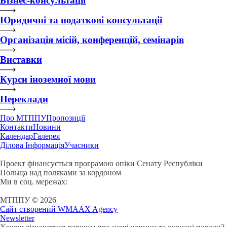
Бізнес-консультації
Юридичні та податкові консультації
Організація місій, конференцій, семінарів
Виставки
Курси іноземної мови
Переклади
Про МТППУ
Пропозиції
Контакти
Новини
Календар
Галерея
Ділова Інформація
Учасники
Проект фінансується програмою опіки Сенату Республіки
Польща над поляками за кордоном
Ми в соц. мережах:
МТППУ © 2026
Сайт створений WMAAX Agency
Newsletter