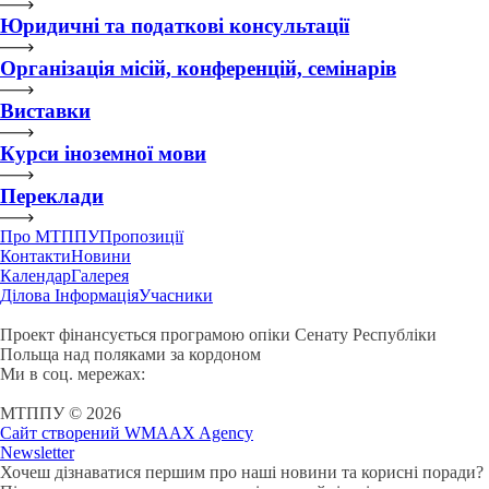
Юридичні та податкові консультації
Організація місій, конференцій, семінарів
Виставки
Курси іноземної мови
Переклади
Про МТППУ
Пропозиції
Контакти
Новини
Календар
Галерея
Ділова Інформація
Учасники
Проект фінансується програмою опіки Сенату Республіки
Польща над поляками за кордоном
Ми в соц. мережах:
МТППУ © 2026
Сайт створений WMAAX Agency
Newsletter
Хочеш дізнаватися першим про наші новини та корисні поради?