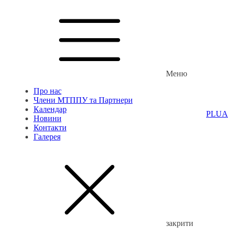
Меню
Про нас
Члени МТППУ та Партнери
Календар
PL
UA
Новини
Контакти
Галерея
закрити