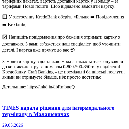
тарифних пакетах, вартість доставки карток у Польщу – за
тарифами Нової пошти. Щоб віддалено замовити картку:
1️⃣ У застосунку KredoBank оберіть «Більше ➡️ Повідомлення
➡️ Вихідні»;
2️⃣ Напишіть повідомлення про бажання отримати картку з
доставкою. З вами зв’яжеться наш спеціаліст, щоб уточнити
деталі. І картка вже прямує до вас 💳
Замовити картку з доставкою можна також зателефонувавши
до контакт-центру за номером 0-800-500-850 та у відділенні
Кредобанку. Craft Banking – це преміальні банківські послуги,
якими ви отримуєте більше, ніж просто достатньо.
Детальніше: https://lnkd.in/dbRmbnqQ
TINES надала рішення для інтермодального
терміналу в Малашевичах
29.05.2026