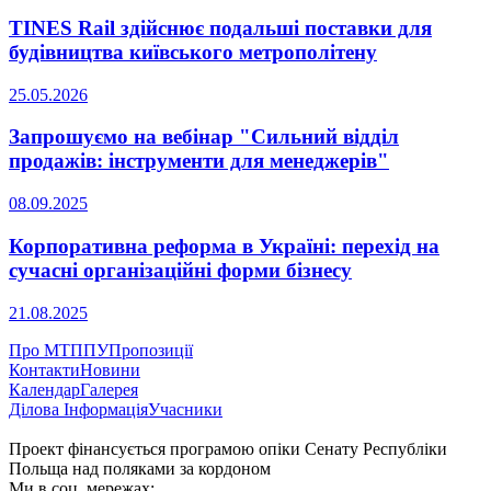
TINES Rail здійснює подальші поставки для
будівництва київського метрополітену
25.05.2026
Запрошуємо на вебінар "Сильний відділ
продажів: інструменти для менеджерів"
08.09.2025
Корпоративна реформа в Україні: перехід на
сучасні організаційні форми бізнесу
21.08.2025
Про МТППУ
Пропозиції
Контакти
Новини
Календар
Галерея
Ділова Інформація
Учасники
Проект фінансується програмою опіки Сенату Республіки
Польща над поляками за кордоном
Ми в соц. мережах: