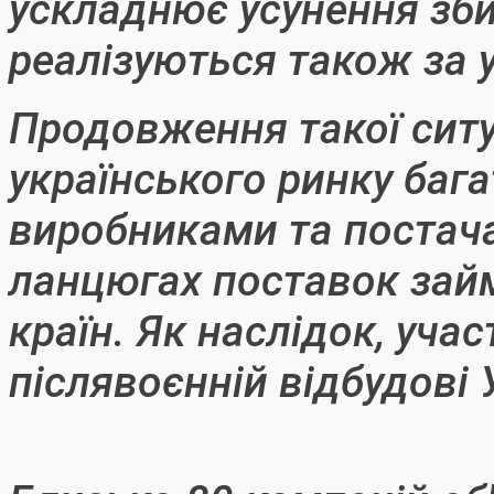
ускладнює усунення збит
реалізуються також за у
Продовження такої ситу
українського ринку баг
виробниками та постач
ланцюгах поставок зай
країн. Як наслідок, учас
післявоєнній відбудові