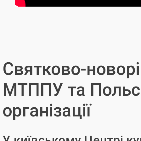
Святково-новорі
МТППУ та Польсь
організації
У київському Центрі ку