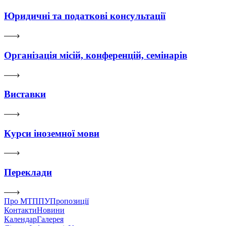
Юридичні та податкові консультації
Організація місій, конференцій, семінарів
Виставки
Курси іноземної мови
Переклади
Про МТППУ
Пропозиції
Контакти
Новини
Календар
Галерея